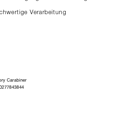
chwertige Verarbeitung
ry Carabiner
40277843844