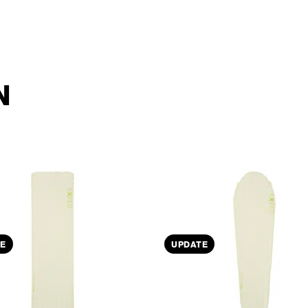
N
E
UPDATE