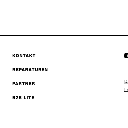
KONTAKT
REPARATUREN
D
PARTNER
I
B2B LITE
NEWSLETTER
©
JOBS