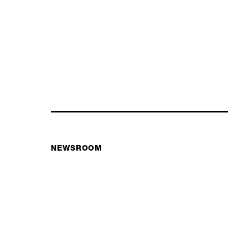
NEWSROOM
ABOUT US
NACHHALTIGKEIT
HÄNDLER FINDEN