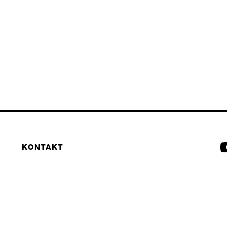
KONTAKT
REPARATUREN
D
PARTNER
I
B2B LITE