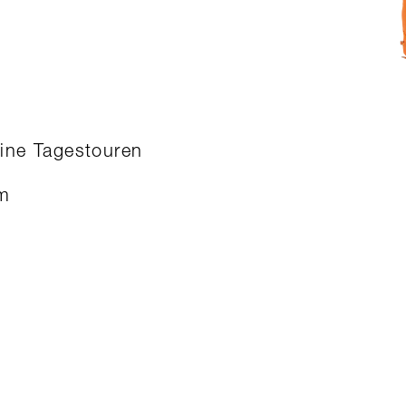
lpine Tagestouren
rm