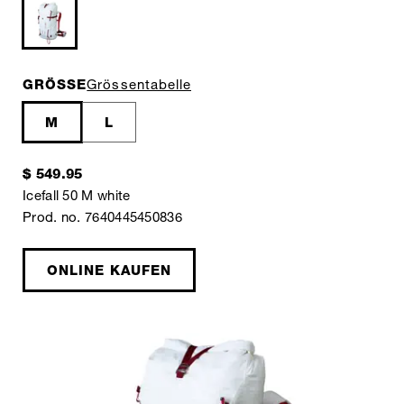
GRÖSSE
Grössentabelle
M
L
$ 549.95
Icefall 50 M white
Prod. no. 7640445450836
ONLINE KAUFEN