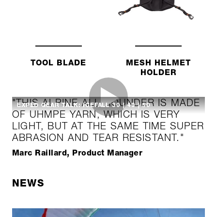
TOOL BLADE
MESH HELMET
HOLDER
"THIS ALPINE ALL-ROUNDER IS MADE
EXPED GEAR TALK: ICEFALL 30 | 40 | 50
OF UHMPE YARN, WHICH IS VERY
LIGHT, BUT AT THE SAME TIME SUPER
ABRASION AND TEAR RESISTANT."
Marc Raillard, Product Manager
NEWS