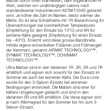
Matten durch ihren Wärmewert, dem sogenannten R-
Wert, welcher von unabhängigen Labors nach
standardisierter Industrienorm ASTM F3340 getestet
wird. Je höher die Zahl im Namen, desto wärmer die
Matte. So ist eine Schlafmatte mit 1R-Bezeichnung für
Übernachtungen bei sommerlichen Temperaturen
(Empfehlung für den Einsatz bis 10°C) und 8R für
extreme Kälte geeignet (Empfehlung für einen Einsatz
bis −40°C). Erreicht wird diese grosse Bandbreite
mittels eigens entwickelten Füllarten und Füllmengen
der Kammern, genannt AIRMAT TECHNOLOGY™,
SYNMAT TECHNOLOGY™, DOWNMAT
TECHNOLOGY™.
Ultra Matten sind in den Varianten 1R, 3R, 5R und 7R
erhältlich und eignen sich sowohl für den Einsatz im
Sommer als auch bei extremer Kälte. Die Dura-Linie
wurde für den 3-Saison-Einsatz bei extremen
Bedingungen entwickelt. Die Matten sind eher für
kältere Umgebungen gedacht und sind in den
Varianten 5R und 8R erhältlich. Die Versa eignen sich
je nach Wärmegrad für den Sommer bis hin zum 3-
Saison-Einsatz.