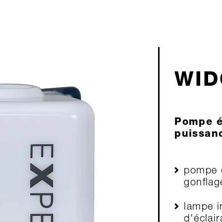
WID
Pompe é
puissanc
pompe é
gonflag
lampe i
d'éclai