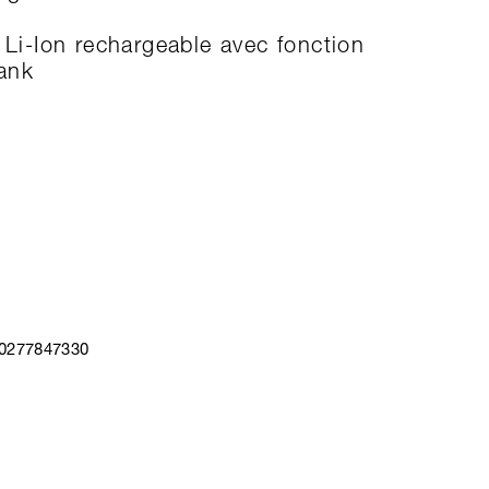
e Li-Ion rechargeable avec fonction
ank
40277847330