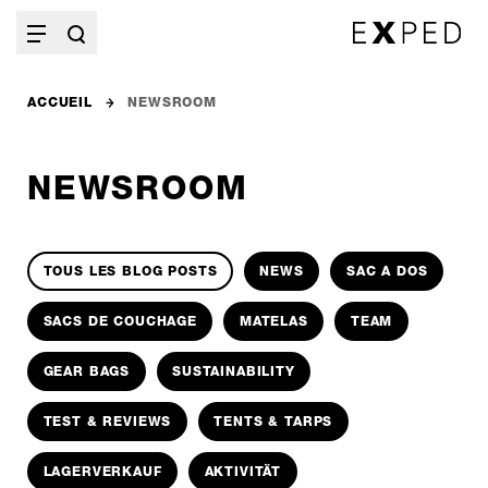
ACCUEIL
NEWSROOM
NEWSROOM
TOUS LES BLOG POSTS
NEWS
SAC A DOS
SACS DE COUCHAGE
MATELAS
TEAM
GEAR BAGS
SUSTAINABILITY
TEST & REVIEWS
TENTS & TARPS
LAGERVERKAUF
AKTIVITÄT