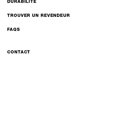
DURABILITÉ
TROUVER UN REVENDEUR
FAQS
CONTACT
RÉPARATION
COOPERATIONS
B2B LITE
NEWSLETTER
JOBS