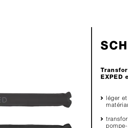
SCH
Transfo
EXPED e
léger e
matéria
transfo
pompe-