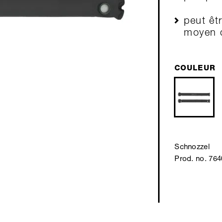
peut êt
moyen d
COULEUR
Schnozzel
Prod. no. 76