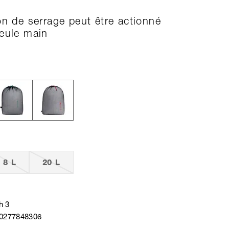
on de serrage peut être actionné
eule main
8 L
20 L
h 3
40277848306