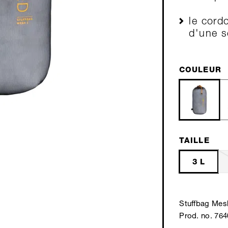
le cord
d'une s
COULEUR
TAILLE
3 L
Stuffbag Mes
Prod. no. 76