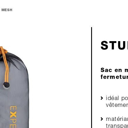
 MESH
STU
Sac en 
fermetu
idéal p
vêtemen
matériau
transpa