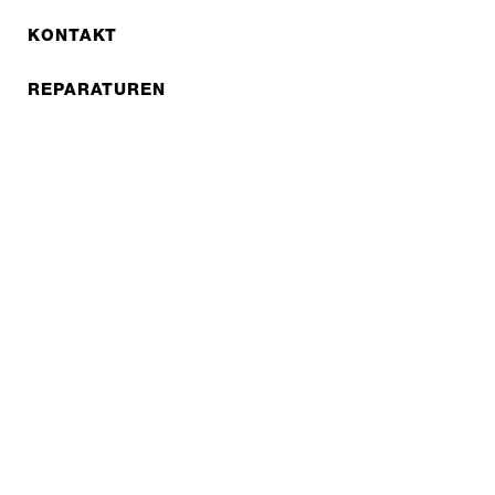
KONTAKT
REPARATUREN
PARTNER
B2B LITE
NEWSLETTER
JOBS
Datenschutzerklärung