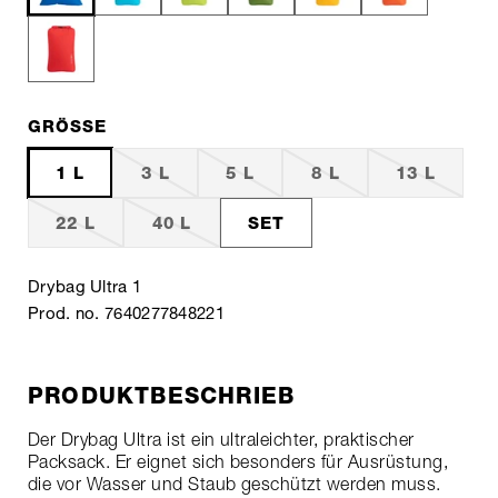
GRÖSSE
1 L
3 L
5 L
8 L
13 L
22 L
40 L
SET
Drybag Ultra 1
Prod. no. 7640277848221
PRODUKTBESCHRIEB
Der Drybag Ultra ist ein ultraleichter, praktischer
Packsack. Er eignet sich besonders für Ausrüstung,
die vor Wasser und Staub geschützt werden muss.