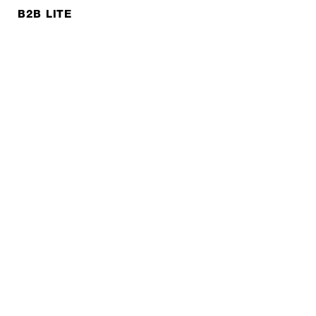
B2B LITE
NEWSLETTER
JOBS
Datenschutzerklärung
Impressum
© EXPED 2026