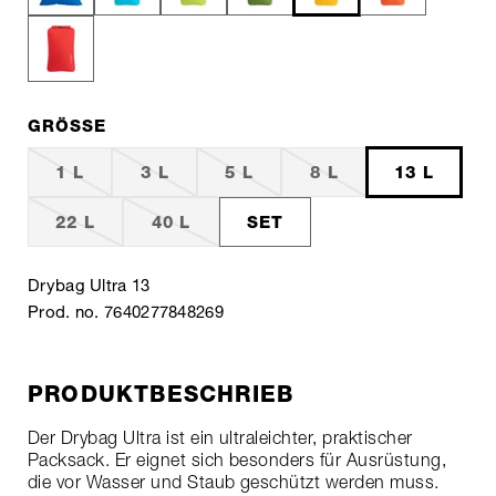
GRÖSSE
1 L
3 L
5 L
8 L
13 L
22 L
40 L
SET
Drybag Ultra 13
Prod. no. 7640277848269
PRODUKTBESCHRIEB
Der Drybag Ultra ist ein ultraleichter, praktischer
Packsack. Er eignet sich besonders für Ausrüstung,
die vor Wasser und Staub geschützt werden muss.