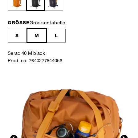
GRÖSSE
Grössentabelle
S
M
L
Serac 40 M black
Prod. no. 7640277844056