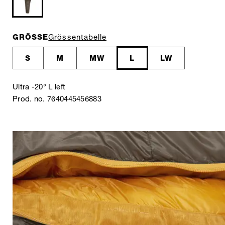
GRÖSSE
Grössentabelle
S
M
MW
L
LW
Ultra -20° L left
Prod. no. 7640445456883