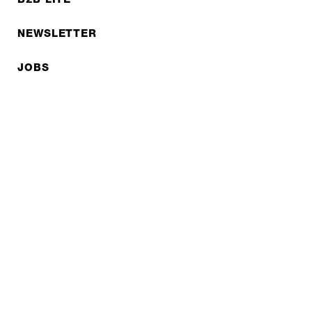
NEWSLETTER
JOBS
Datenschutzerklärung
Impressum
© EXPED 2026