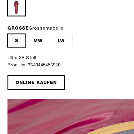
GRÖSSE
Grössentabelle
S
MW
LW
Ultra XP S left
Prod. no. 7640445456920
ONLINE KAUFEN