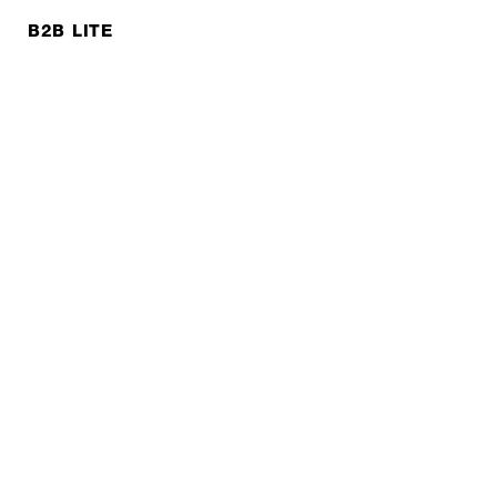
B2B LITE
NEWSLETTER
JOBS
Datenschutzerklärung
Impressum
© EXPED 2026