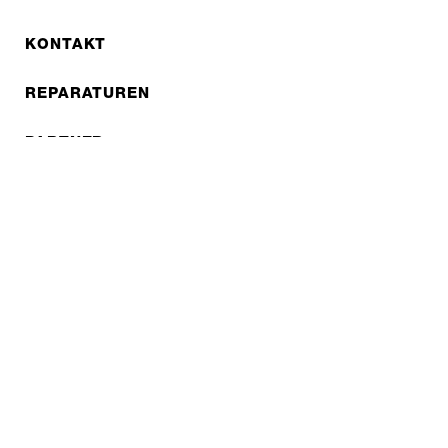
KONTAKT
REPARATUREN
PARTNER
B2B LITE
NEWSLETTER
JOBS