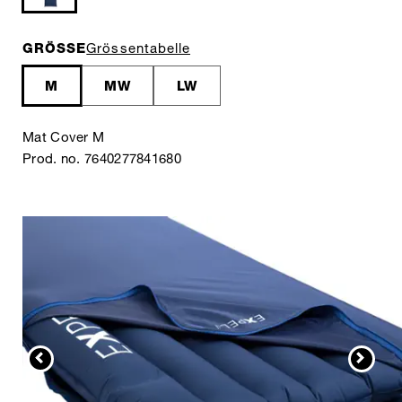
GRÖSSE
Grössentabelle
M
MW
LW
Mat Cover M
Prod. no. 7640277841680