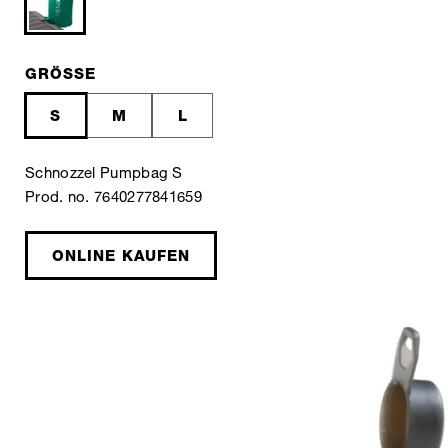
GRÖSSE
S
M
L
Schnozzel Pumpbag S
Prod. no. 7640277841659
ONLINE KAUFEN