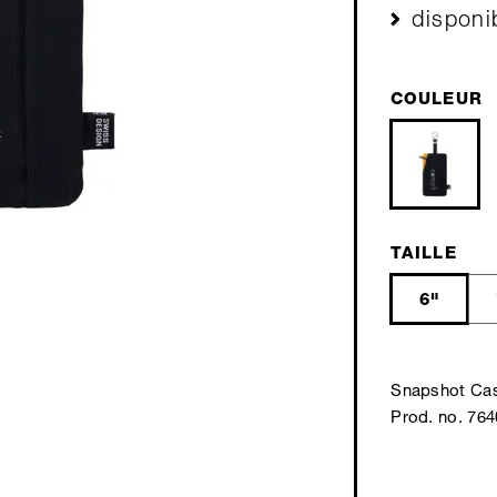
disponi
COULEUR
TAILLE
6"
Snapshot Cas
Prod. no. 76