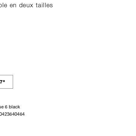
ble en deux tailles
7"
e 6 black
40423640464