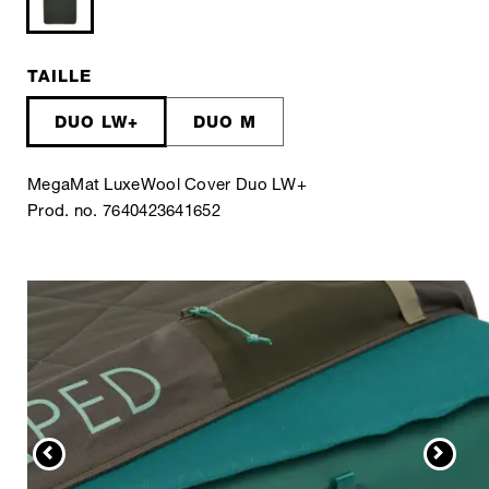
TAILLE
DUO LW+
DUO M
MegaMat LuxeWool Cover Duo LW+
Prod. no. 7640423641652