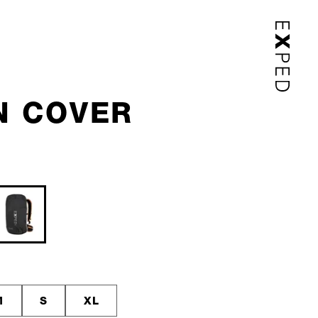
N COVER
M
S
XL