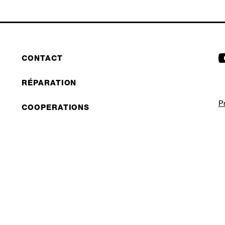
CONTACT
RÉPARATION
P
COOPERATIONS
M
B2B LITE
NEWSLETTER
©
JOBS