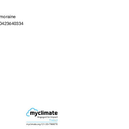
 moraine
40423640334