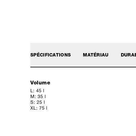
SPÉCIFICATIONS
MATÉRIAU
DURAB
Volume
L: 45 l
M: 35 l
S: 25 l
XL: 75 l