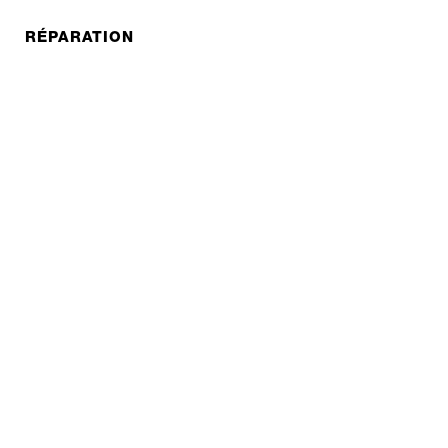
RÉPARATION
COOPERATIONS
B2B LITE
NEWSLETTER
JOBS
Protection des données
Mentions légales