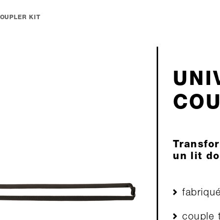
OUPLER KIT
UNI
COU
Transfo
un lit d
fabriqu
couple 