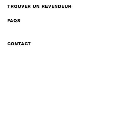
TROUVER UN REVENDEUR
FAQS
CONTACT
RÉPARATION
COOPERATIONS
B2B LITE
NEWSLETTER
JOBS