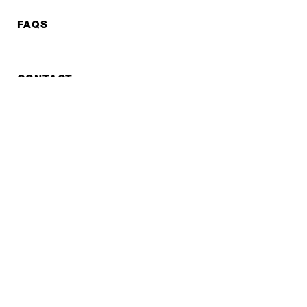
FAQS
CONTACT
RÉPARATION
COOPERATIONS
B2B LITE
NEWSLETTER
JOBS