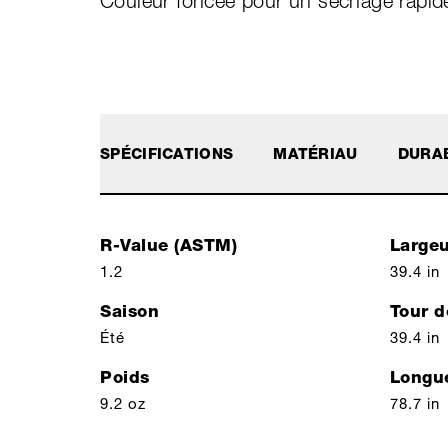
Couleur foncée pour un séchage rapid
SPÉCIFICATIONS
MATÉRIAU
DURAB
R-Value (ASTM)
Large
1.2
39.4 in
Saison
Tour d
Été
39.4 in
Poids
Longu
9.2 oz
78.7 in