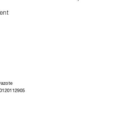
ent
vazote
40120112905