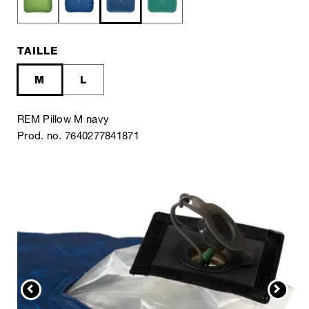
TAILLE
M
L
REM Pillow M navy
Prod. no. 7640277841871