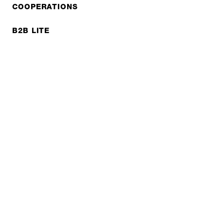
COOPERATIONS
B2B LITE
NEWSLETTER
JOBS
Protection des données
Mentions légales
© EXPED 2026