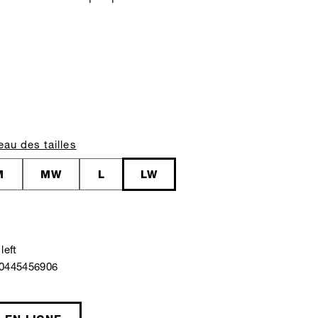
eau des tailles
M
MW
L
LW
left
40445456906