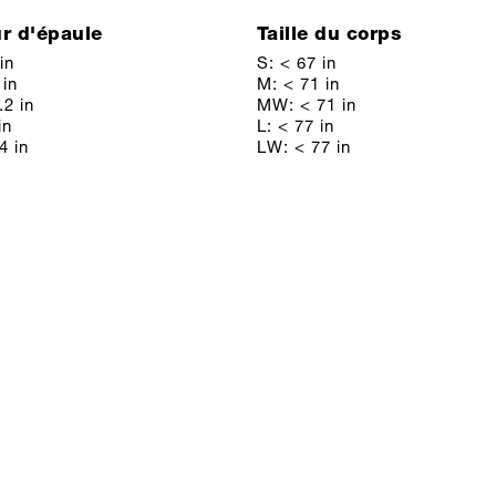
r d'épaule
Taille du corps
in
S: < 67 in
 in
M: < 71 in
2 in
MW: < 71 in
in
L: < 77 in
4 in
LW: < 77 in