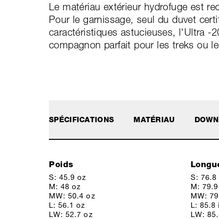
Le matériau extérieur hydrofuge est re
Pour le garnissage, seul du duvet certi
caractéristiques astucieuses, l'Ultra -
compagnon parfait pour les treks ou l
SPÉCIFICATIONS
MATÉRIAU
DOWN
Poids
Longu
S: 45.9 oz
S: 76.8 
M: 48 oz
M: 79.9
MW: 50.4 oz
MW: 79.
L: 56.1 oz
L: 85.8 
LW: 52.7 oz
LW: 85.