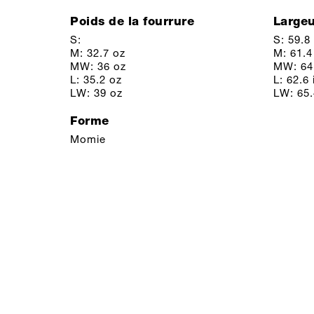
Poids de la fourrure
Largeu
S:
S: 59.8 
M: 32.7 oz
M: 61.4
MW: 36 oz
MW: 64.
L: 35.2 oz
L: 62.6 
LW: 39 oz
LW: 65.
Forme
Momie