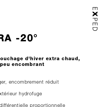
RA -20°
couchage d'hiver extra chaud,
t peu encombrant
ger, encombrement réduit
xtérieur hydrofuge
ifférentielle proportionnelle