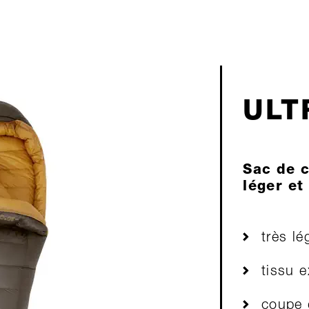
ULT
Sac de 
léger e
très lé
tissu e
coupe d