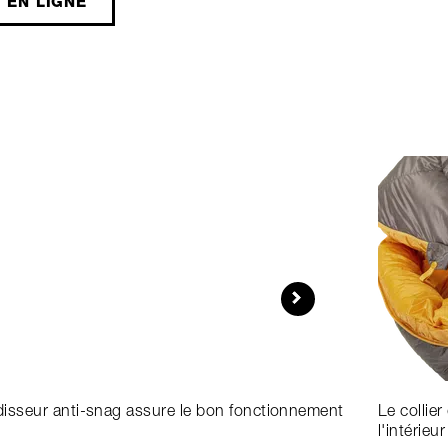
 EN LIGNE
aidisseur anti-snag assure le bon fonctionnement
Le collie
l'intérie