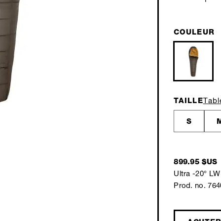
COULEUR
TAILLE
Tabl
S
899.95 $US
Ultra -20° LW 
Prod. no. 76