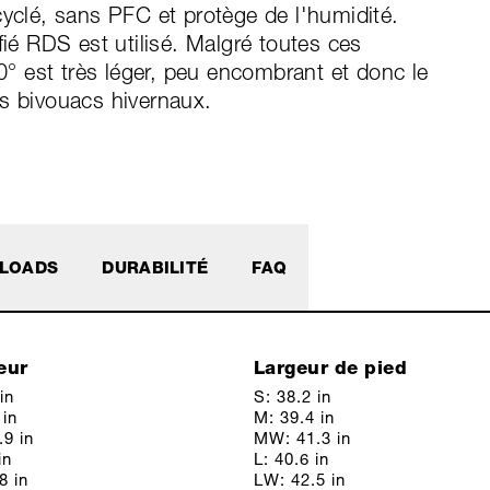
cyclé, sans PFC et protège de l'humidité.
fié RDS est utilisé. Malgré toutes ces
20° est très léger, peu encombrant et donc le
es bivouacs hivernaux.
LOADS
DURABILITÉ
FAQ
eur
Largeur de pied
in
S: 38.2 in
 in
M: 39.4 in
9 in
MW: 41.3 in
in
L: 40.6 in
8 in
LW: 42.5 in