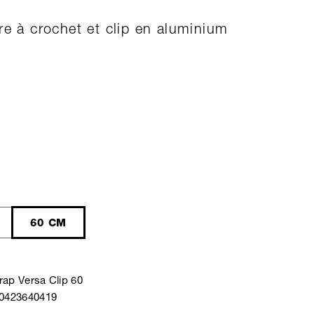
re à crochet et clip en aluminium
60 CM
rap Versa Clip 60
40423640419