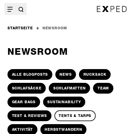
STARTSEITE
NEWSROOM
NEWSROOM
ALLE BLOGPOSTS
NEWS
RUCKSACK
SCHLAFSÄCKE
SCHLAFMATTEN
TEAM
GEAR BAGS
SUSTAINABILITY
TEST & REVIEWS
TENTS & TARPS
AKTIVITÄT
HERBSTWANDERN