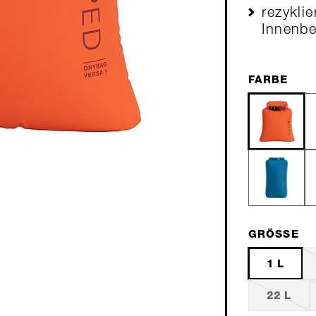
rezyklie
Innenb
FARBE
GRÖSSE
1 L
22 L