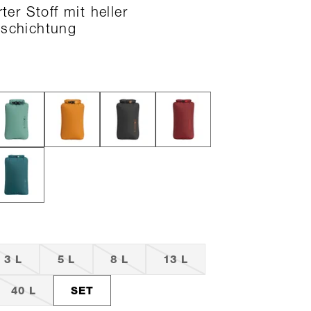
rter Stoff mit heller
eschichtung
3 L
5 L
8 L
13 L
40 L
SET