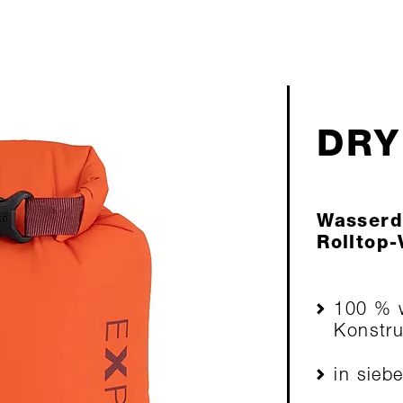
DRY
Wasserdi
Rolltop-
100 % w
Konstru
in sieb