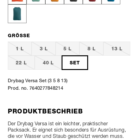
GRÖSSE
1 L
3 L
5 L
8 L
13 L
22 L
40 L
SET
Drybag Versa Set (3 5 8 13)
Prod. no. 7640277848214
PRODUKTBESCHRIEB
Der Drybag Versa ist ein leichter, praktischer
Packsack. Er eignet sich besonders für Ausrüstung,
die vor Wasser und Staub geschützt werden muss.