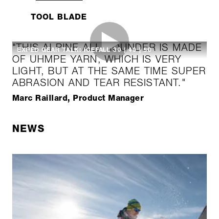
TOOL BLADE
"THIS ALPINE ALL-ROUNDER IS MADE
EXPED GEAR TALK: ICEFALL 30 | 40 | 50
OF UHMPE YARN, WHICH IS VERY
LIGHT, BUT AT THE SAME TIME SUPER
ABRASION AND TEAR RESISTANT."
Marc Raillard, Product Manager
NEWS