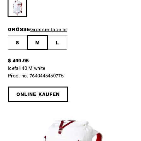
GRÖSSE
Grössentabelle
S
M
L
$ 499.95
Icefall 40 M white
Prod. no. 7640445450775
ONLINE KAUFEN