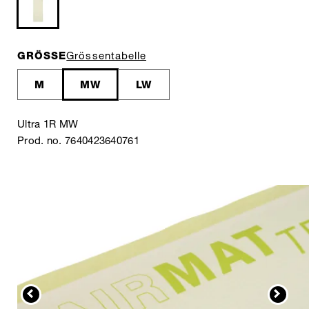
GRÖSSE
Grössentabelle
M
MW
LW
Ultra 1R MW
Prod. no. 7640423640761