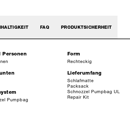
HALTIGKEIT
FAQ
PRODUKTSICHERHEIT
l Personen
Form
onen
Rechteckig
 unten
Lieferumfang
Schlafmatte
Packsack
Schnozzel Pumpbag UL
ystem
Repair Kit
zel Pumpbag