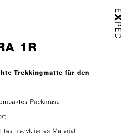
RA 1R
chte Trekkingmatte für den
kompaktes Packmass
ert
chtes, rezykliertes Material