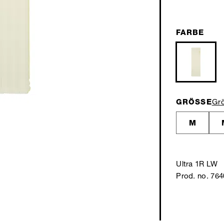
FARBE
GRÖSSE
Gr
M
Ultra 1R LW
Prod. no. 76