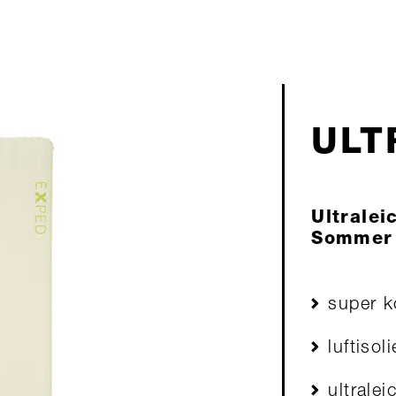
ULT
Ultralei
Sommer
super 
luftisoli
ultralei