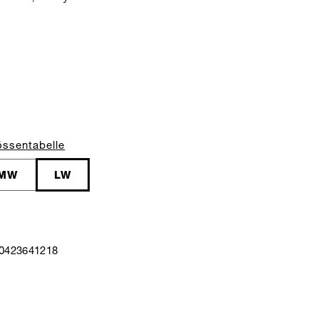
össentabelle
MW
LW
40423641218