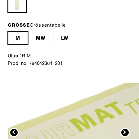
GRÖSSE
Grössentabelle
M
MW
LW
Ultra 1R M
Prod. no. 7640423641201