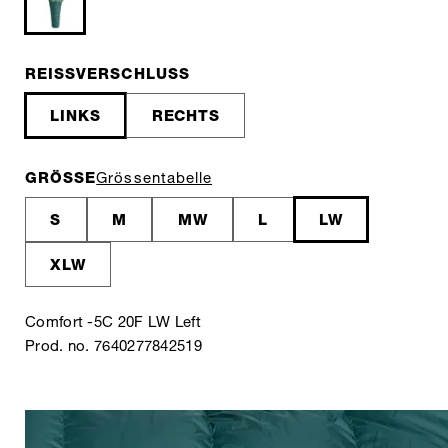
REISSVERSCHLUSS
LINKS
RECHTS
GRÖSSE
Grössentabelle
S
M
MW
L
LW
XLW
Comfort -5C 20F LW Left
Prod. no. 7640277842519