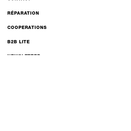
RÉPARATION
COOPERATIONS
B2B LITE
NEWSLETTER
JOBS
Protection des données
Mentions légales