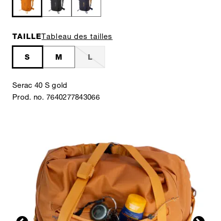
TAILLE
Tableau des tailles
S
M
L
Serac 40 S gold
Prod. no. 7640277843066