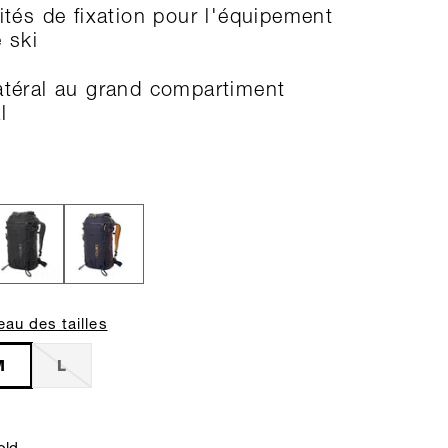
lités de fixation pour l'équipement
 ski
atéral au grand compartiment
l
eau des tailles
M
L
old