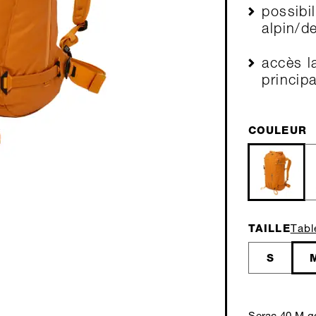
possibi
alpin/de
accès l
principa
COULEUR
TAILLE
Tabl
S
Serac 40 M g