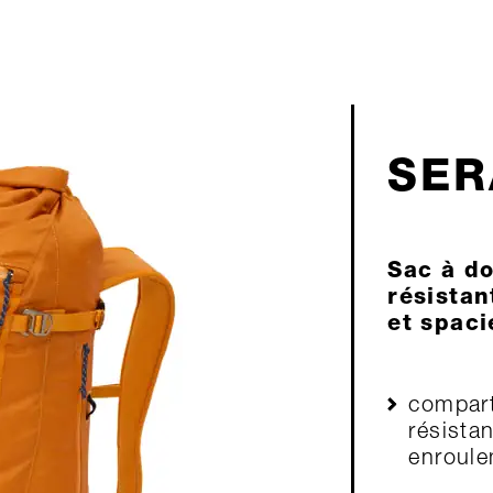
SER
Sac à do
résistan
et spaci
compart
résista
enroul