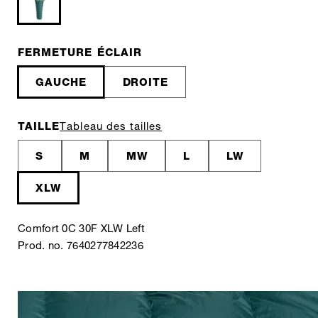
FERMETURE ÉCLAIR
GAUCHE
DROITE
TAILLE
Tableau des tailles
S
M
MW
L
LW
XLW
Comfort 0C 30F XLW Left
Prod. no. 7640277842236