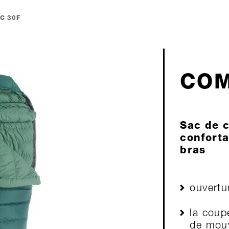
C 30F
COM
Sac de 
conforta
bras
ouvertu
la coup
de mouv