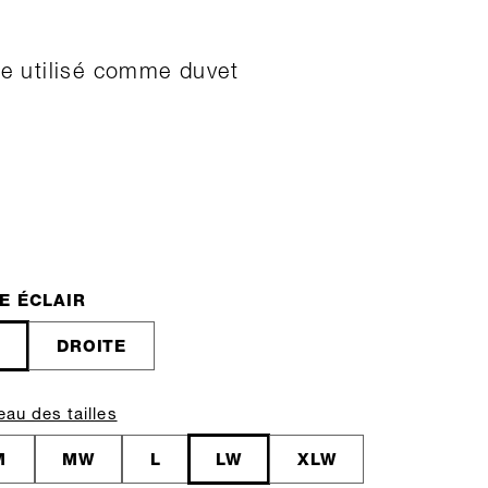
re utilisé comme duvet
E ÉCLAIR
E
DROITE
eau des tailles
M
MW
L
LW
XLW