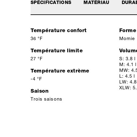
SPÉCIFICATIONS
MATÉRIAU
DURAB
Température confort
Forme
36 °F
Momie
Température limite
Volum
27 °F
S: 3.8 l
M: 4.1 l
MW: 4.5
Température extrème
L: 4.5 l
-4 °F
LW: 4.8
XLW: 5.
Saison
Trois saisons