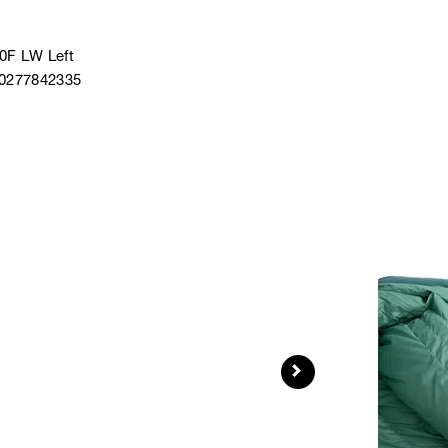
0F LW Left
40277842335