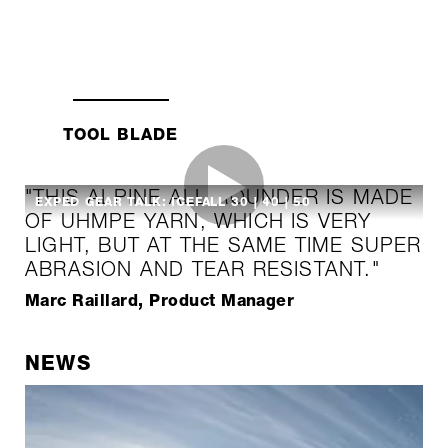
TOOL BLADE
"THIS ALPINE ALL-ROUNDER IS MADE
EXPED GEAR TALK: ICEFALL 30 | 40 | 50
OF UHMPE YARN, WHICH IS VERY
LIGHT, BUT AT THE SAME TIME SUPER
ABRASION AND TEAR RESISTANT."
Marc Raillard, Product Manager
NEWS