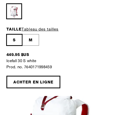
TAILLE
Tableau des tailles
S
M
449.95 $US
Icefall 30 S white
Prod. no. 7640171998459
ACHTER EN LIGNE