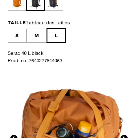
TAILLE
Tableau des tailles
S
M
L
Serac 40 L black
Prod. no. 7640277844063