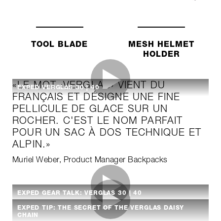
TOOL BLADE
MESH HELMET
HOLDER
«LE MOT ‹VERGLAS› VIENT DU
EXPED VERGLAS 30 | 40
FRANÇAIS ET DÉSIGNE UNE FINE
PELLICULE DE GLACE SUR UN
ROCHER. C'EST LE NOM PARFAIT
POUR UN SAC À DOS TECHNIQUE ET
ALPIN.»
Muriel Weber, Product Manager Backpacks
EXPED GEAR TALK: VERGLAS 30 | 40
EXPED TIP: THE SECRET OF THE VERGLAS DAISY
CHAIN