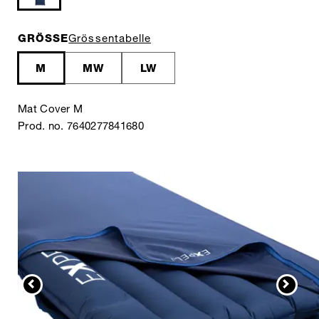
GRÖSSE
Grössentabelle
M
MW
LW
Mat Cover M
Prod. no. 7640277841680