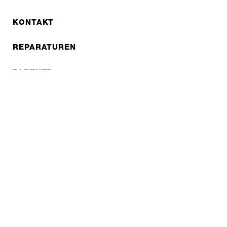
KONTAKT
REPARATUREN
PARTNER
B2B LITE
NEWSLETTER
JOBS