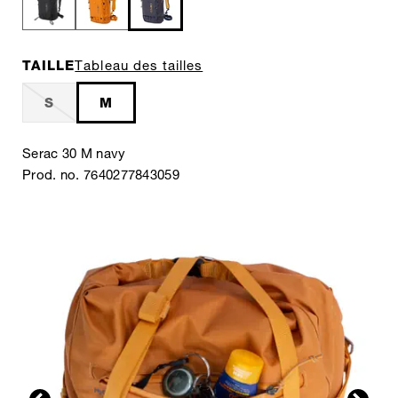
TAILLE
Tableau des tailles
S
M
Serac 30 M navy
Prod. no. 7640277843059